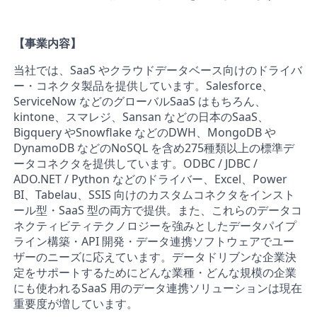
【事業内容】
当社では、SaaS やクラウドデータベース向けのドライバ
ー・コネクタ製品を提供しています。Salesforce、
ServiceNow などのグローバルSaaS はもちろん、
kintone、スマレジ、Sansan などの日本のSaaS、
Bigquery やSnowflake などのDWH、MongoDB や
DynamoDB などのNoSQL を含め275種類以上の標準デ
ータコネクタを提供しています。ODBC / JDBC /
ADO.NET / Python などのドライバー、Excel、Power
BI、Tabelau、SSIS 向けのカスタムコネクタをインスト
ール型・SaaS 型の両方で提供。また、これらのデータコ
ネクティビティテクノロジーを強みとしたデータパイプ
ライン構築・API 開発・データ連携ソフトウェアでユー
ザーのニーズに応えています。データドリブンな企業決
定をサポートするためにどんな業種・どんな規模の企業
にも使われるSaaS 用のデータ連携ソリューションは現在
重要度が増しています。