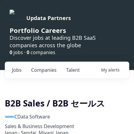
Updata Partners
Portfolio Careers
Discover jobs at leading B2B SaaS
companies across the globe
0
jobs ·
0
companies
Jobs
Companies
Talent
My
alerts
B2B Sales / B2B セールス
CData Software
Sales & Business Development
Japan · Sendai, Miyagi, Japan