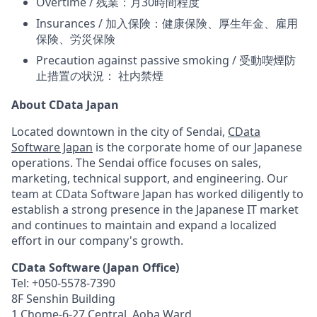
Overtime / 残業：月30時間程度
Insurances / 加入保険：健康保険、厚生年金、雇用
保険、労災保険
Precaution against passive smoking / 受動喫煙防
止措置の状況： 社内禁煙
About CData Japan
Located downtown in the city of Sendai,
CData
Software Japan
is the corporate home of our Japanese
operations. The Sendai office focuses on sales,
marketing, technical support, and engineering. Our
team at CData Software Japan has worked diligently to
establish a strong presence in the Japanese IT market
and continues to maintain and expand a localized
effort in our company's growth.
CData Software (Japan Office)
Tel: +050-5578-7390
8F Senshin Building
1 Chome-6-27 Central, Aoba Ward