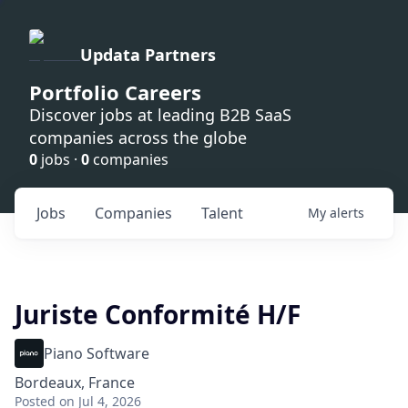
Updata Partners
Portfolio Careers
Discover jobs at leading B2B SaaS
companies across the globe
0
jobs ·
0
companies
Jobs
Companies
Talent
My
alerts
Juriste Conformité H/F
Piano Software
Bordeaux, France
Posted
on Jul 4, 2026